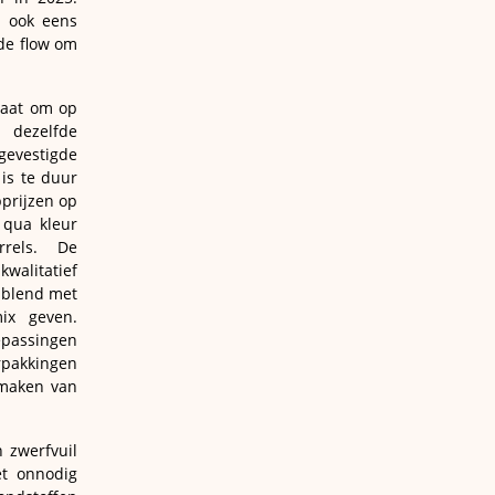
u ook eens
 de flow om
taat om op
t dezelfde
gevestigde
 is te duur
pprijzen op
 qua kleur
rels. De
walitatief
 blend met
mix geven.
epassingen
rpakkingen
 maken van
 zwerfvuil
et onnodig