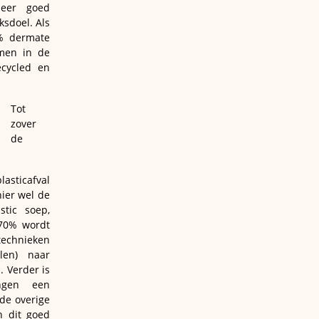
meer goed
ksdoel. Als
9% dermate
omen in de
ecycled en
Tot
zover
de
lasticafval
ier wel de
stic soep,
e 70% wordt
technieken
len) naar
 Verder is
ngen een
de overige
n dit goed