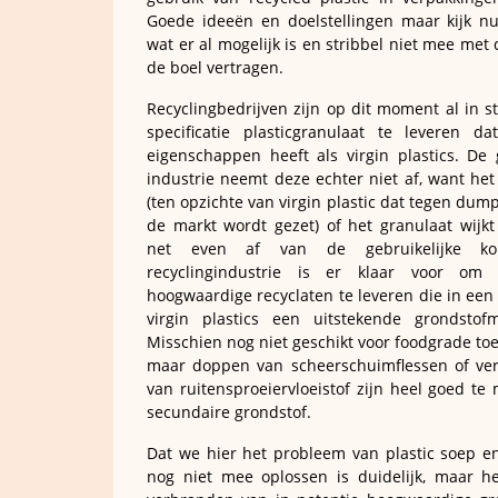
Goede ideeën en doelstellingen maar kijk n
wat er al mogelijk is en stribbel niet mee met
de boel vertragen.
Recyclingbedrijven zijn op dit moment al in s
specificatie plasticgranulaat te leveren da
eigenschappen heeft als virgin plastics. De 
industrie neemt deze echter niet af, want het
(ten opzichte van virgin plastic dat tegen dum
de markt wordt gezet) of het granulaat wijkt
net even af van de gebruikelijke kor
recyclingindustrie is er klaar voor om k
hoogwaardige recyclaten te leveren die in een
virgin plastics een uitstekende grondstof
Misschien nog niet geschikt voor foodgrade to
maar doppen van scheerschuimflessen of ve
van ruitensproeiervloeistof zijn heel goed te
secundaire grondstof.
Dat we hier het probleem van plastic soep en
nog niet mee oplossen is duidelijk, maar h