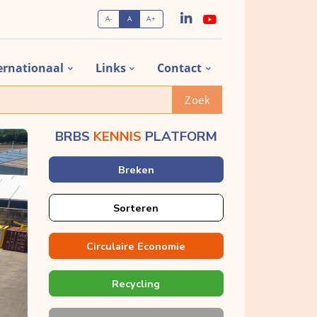
A-
A
A+
ernationaal
Links
Contact
Zoek
BRBS
KENNIS
PLATFORM
Breken
Sorteren
Circulaire Economie
Recycling