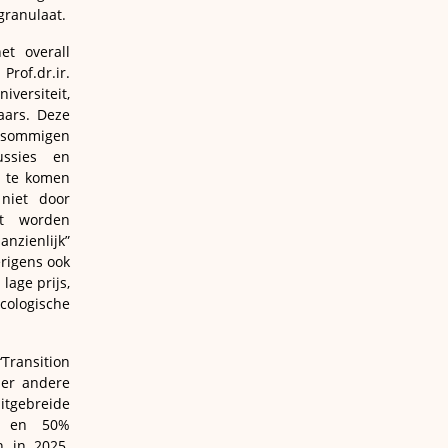
granulaat.
t overall
Prof.dr.ir.
versiteit,
aars. Deze
sommigen
ssies en
m te komen
niet door
t worden
zienlijk”
erigens ook
lage prijs,
cologische
Transition
der andere
gebreide
ng en 50%
n in 2025.