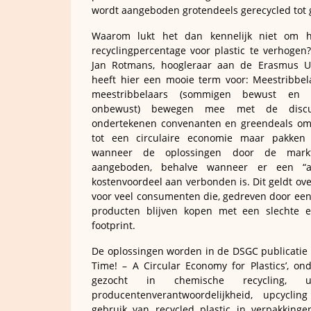
wordt aangeboden grotendeels gerecycled tot 
Waarom lukt het dan kennelijk niet om he
recyclingpercentage voor plastic te verhogen? 
Jan Rotmans, hoogleraar aan de Erasmus Uni
heeft hier een mooie term voor: Meestribbel
meestribbelaars (sommigen bewust en 
onbewust) bewegen mee met de discu
ondertekenen convenanten en greendeals o
tot een circulaire economie maar pakken 
wanneer de oplossingen door de mark
aangeboden, behalve wanneer er een “aan
kostenvoordeel aan verbonden is. Dit geldt ov
voor veel consumenten die, gedreven door een 
producten blijven kopen met een slechte e
footprint.
De oplossingen worden in de DSGC publicatie ‘
Time! – A Circular Economy for Plastics’, on
gezocht in chemische recycling, uit
producentenverantwoordelijkheid, upcycli
gebruik van recycled plastic in verpakkinge