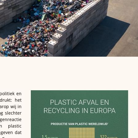
olitiek en
drukt: het
arop wij in
g slechter
genreactie
 plastic
ngeven dat