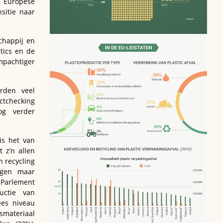
Europese
sitie naar
chappij en
tics en de
pachtiger
rden veel
ctchecking
og verder
is het van
 z’n allen
n recycling
ijgen maar
 Parlement
uctie van
ees niveau
gsmateriaal