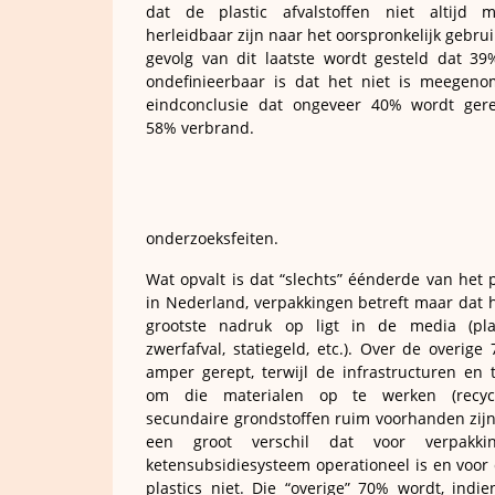
dat de plastic afvalstoffen niet altijd 
herleidbaar zijn naar het oorspronkelijk gebrui
gevolg van dit laatste wordt gesteld dat 3
ondefinieerbaar is dat het niet is meegen
eindconclusie dat ongeveer 40% wordt ger
58% verbrand.
onderzoeksfeiten.
Wat opvalt is dat “slechts” éénderde van het p
in Nederland, verpakkingen betreft maar dat h
grootste nadruk op ligt in de media (pla
zwerfafval, statiegeld, etc.). Over de overig
amper gerept, terwijl de infrastructuren en 
om die materialen op te werken (recyc
secundaire grondstoffen ruim voorhanden zijn.
een groot verschil dat voor verpakki
ketensubsidiesysteem operationeel is en voor 
plastics niet. Die “overige” 70% wordt, indie