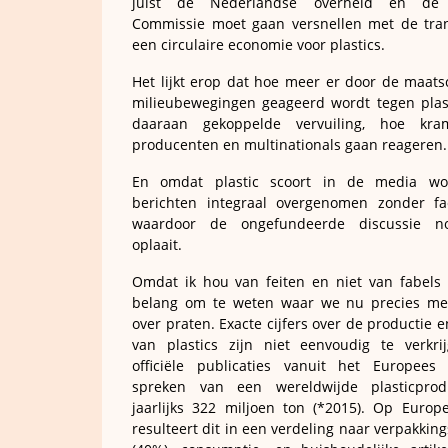
juist de Nederlandse overheid en de 
Commissie moet gaan versnellen met de tran
een circulaire economie voor plastics.
Het lijkt erop dat hoe meer er door de maats
milieubewegingen geageerd wordt tegen plas
daaraan gekoppelde vervuiling, hoe kram
producenten en multinationals gaan reageren.
En omdat plastic scoort in de media wo
berichten integraal overgenomen zonder fa
waardoor de ongefundeerde discussie n
oplaait.
Omdat ik hou van feiten en niet van fabels 
belang om te weten waar we nu precies met
over praten. Exacte cijfers over de productie e
van plastics zijn niet eenvoudig te verkr
officiële publicaties vanuit het Europees
spreken van een wereldwijde plasticprod
jaarlijks 322 miljoen ton (*2015). Op Europ
resulteert dit in een verdeling naar verpakkin