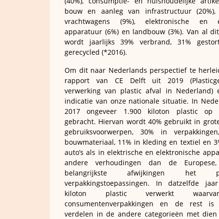
(40%), consumptie- en huishoudelijke artike
bouw en aanleg van infrastructuur (20%),
vrachtwagens (9%), elektronische en el
apparatuur (6%) en landbouw (3%). Van al dit
wordt jaarlijks 39% verbrand, 31% gesto
gerecycled (*2016).
Om dit naar Nederlands perspectief te herlei
rapport van CE Delft uit 2019 (Plasticg
verwerking van plastic afval in Nederland)
indicatie van onze nationale situatie. In Nede
2017 ongeveer 1.900 kiloton plastic op
gebracht. Hiervan wordt 40% gebruikt in grote
gebruiksvoorwerpen, 30% in verpakkinge
bouwmateriaal, 11% in kleding en textiel en 3
auto’s als in elektrische en elektronische appa
andere verhoudingen dan de Europese,
belangrijkste afwijkingen het pe
verpakkingstoepassingen. In datzelfde jaa
kiloton plastic verwerkt waar
consumentenverpakkingen en de rest is
verdelen in de andere categorieën met dien