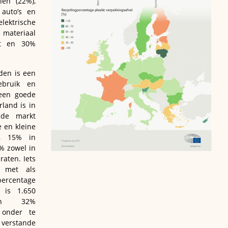
len (22%),
 auto’s en
ektrische
 materiaal
rt en 30%
den is een
ebruik en
 een goede
rland is in
 de markt
 en kleine
n, 15% in
% zowel in
raten. Iets
 met als
rcentage
r is 1.650
van 32%
 onder te
 verstande