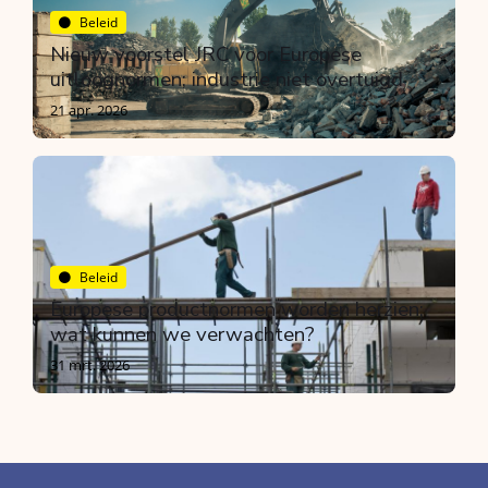
Beleid
Nieuw voorstel JRC voor Europese
uitloognormen; industrie niet overtuigd
21 apr. 2026
Beleid
Europese productnormen worden herzien;
wat kunnen we verwachten?
31 mrt. 2026