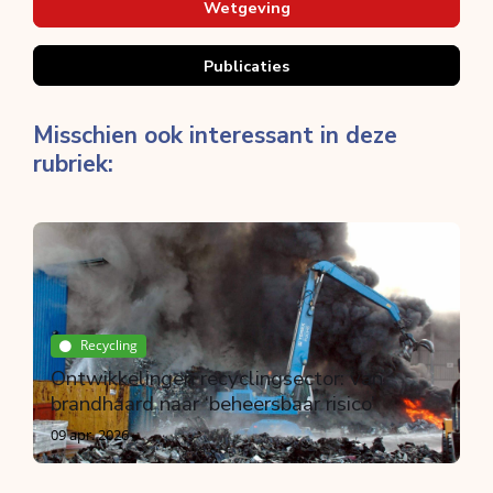
Wetgeving
Publicaties
Misschien ook interessant in deze
rubriek:
Breken
Bouwproductenverordening en CE
markering
Door Peter Broere
15 jul. 2026
Recycling
Ontwikkelingen recyclingsector: van
brandhaard naar ‘beheersbaar risico’
09 apr. 2026