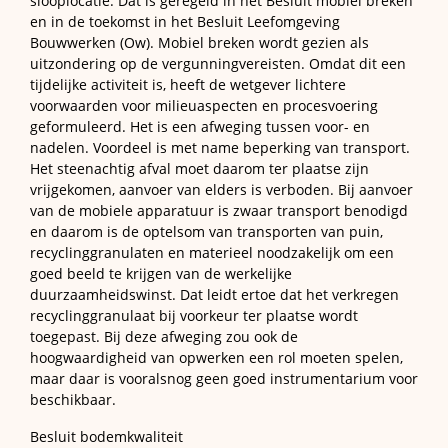
slooplocatie. Dat is geregeld in het Besluit mobiel breken
en in de toekomst in het Besluit Leefomgeving
Bouwwerken (Ow). Mobiel breken wordt gezien als
uitzondering op de vergunningvereisten. Omdat dit een
tijdelijke activiteit is, heeft de wetgever lichtere
voorwaarden voor milieuaspecten en procesvoering
geformuleerd. Het is een afweging tussen voor- en
nadelen. Voordeel is met name beperking van transport.
Het steenachtig afval moet daarom ter plaatse zijn
vrijgekomen, aanvoer van elders is verboden. Bij aanvoer
van de mobiele apparatuur is zwaar transport benodigd
en daarom is de optelsom van transporten van puin,
recyclinggranulaten en materieel noodzakelijk om een
goed beeld te krijgen van de werkelijke
duurzaamheidswinst. Dat leidt ertoe dat het verkregen
recyclinggranulaat bij voorkeur ter plaatse wordt
toegepast. Bij deze afweging zou ook de
hoogwaardigheid van opwerken een rol moeten spelen,
maar daar is vooralsnog geen goed instrumentarium voor
beschikbaar.
Besluit bodemkwaliteit