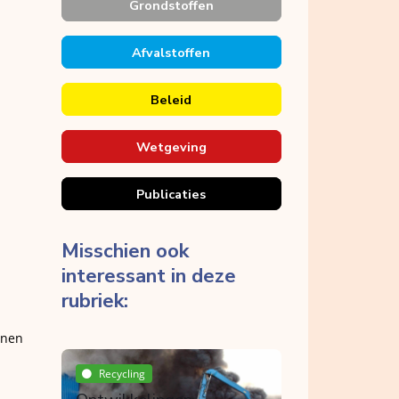
Grondstoffen
Afvalstoffen
Beleid
Wetgeving
Publicaties
Misschien ook
interessant in deze
rubriek:
nnen
Breken
Recycling
Bouwproductenverordeni