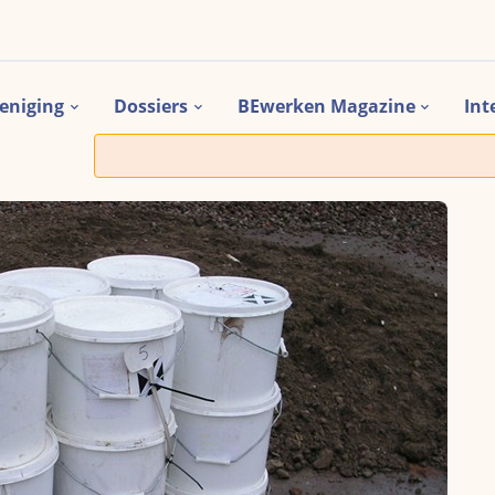
eniging
Dossiers
BEwerken Magazine
Int