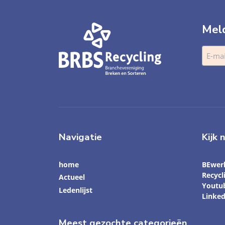
Meld
Navigatie
Kijk 
home
BEwer
Recyc
Actueel
Youtu
Ledenlijst
Linked
Meest gezochte categorieën