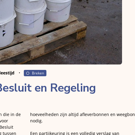
leestijd
Breken
esluit en Regeling
n die in de
hoeveelheden zijn altijd afleverbonnen en weegbo
voor
nodig.
Besluit
g tussen
Een partijkeuring is een volledig verslag van