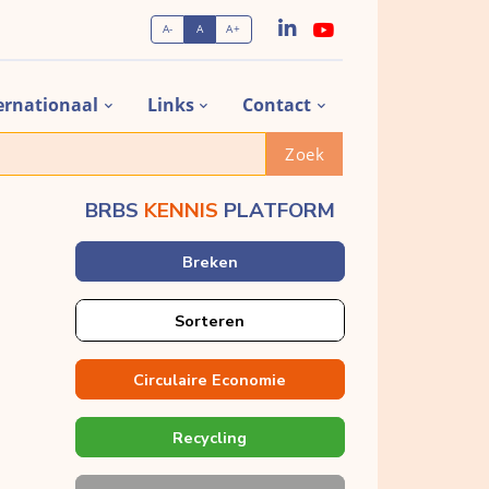
A-
A
A+
ernationaal
Links
Contact
Zoek
BRBS
KENNIS
PLATFORM
Breken
Sorteren
Circulaire Economie
Recycling