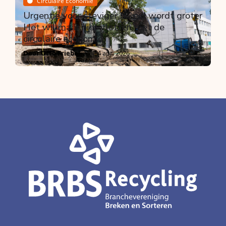
Circulaire Economie
Urgentie voor steviger beleid wordt groter
Het wil maar niet vlotten met de
circulaire economie
Door Otto Friebel
14 apr. 2026