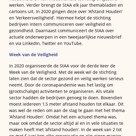
werken. Verder brengt de StAA elk jaar themabladen en
cartoons uit. In 2020 gingen deze over ‘Afstand Houden’
en ‘Verkeersveiligheid’. Hiermee helpt de stichting
bedrijven intern communiceren over veiligheid en
gezondheid. Daarnaast communiceert de StAA over
actuele onderwerpen in een tweejaarlijkse nieuwsbrief
en via LinkedIn, Twitter en YouTube.
Week van de Veiligheid
In 2020 organiseerde de StAA voor de derde keer de
Week van de Veiligheid. Met de week wil de stichting
laten zien dat de sector gezond en veilig werken serieus
neemt. Door de coronapandemie was het lastig om
(grootschalige) activiteiten te organiseren. Als vitale
sector hadden de bedrijven genoeg te doen. Bovendien
moest iedereen 1,5 meter afstand houden tot elkaar. Dit
was wel de reden om aan de slag te gaan met het thema
‘Afstand Houden’. Omdat het een actueel thema was,
maar ook omdat de sector altijd al en in vele situaties te
maken heeft met ‘afstand houden’. In de week van 2 tot
en met 5 juni kon elke organisatie op zijn eigen manier